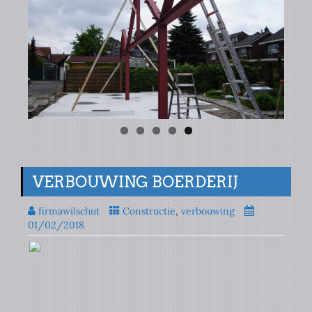
VERBOUWING BOERDERIJ
firmawilschut
Constructie
,
verbouwing
01/02/2018