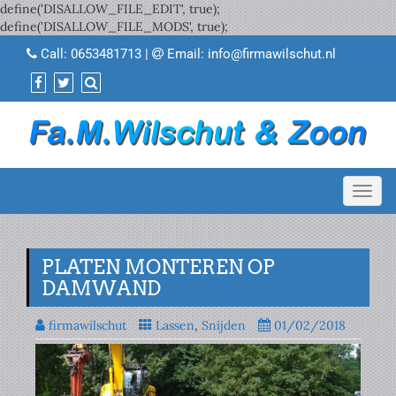
define('DISALLOW_FILE_EDIT', true);
define('DISALLOW_FILE_MODS', true);
Call:
0653481713
|
Email:
info@firmawilschut.nl
Toggl
navig
PLATEN MONTEREN OP
DAMWAND
firmawilschut
Lassen
,
Snijden
01/02/2018