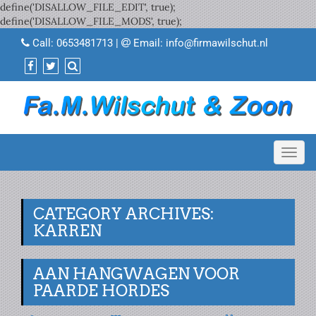
define('DISALLOW_FILE_EDIT', true);
define('DISALLOW_FILE_MODS', true);
Call:
0653481713
|
Email:
info@firmawilschut.nl
Toggl
navig
CATEGORY ARCHIVES:
KARREN
AAN HANGWAGEN VOOR
PAARDE HORDES