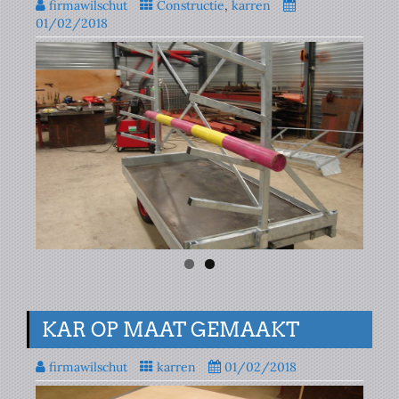
firmawilschut
Constructie
,
karren
01/02/2018
KAR OP MAAT GEMAAKT
firmawilschut
karren
01/02/2018