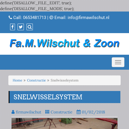
define('DISALLOW_FILE_EDIT', true);
define('DISALLOW_FILE_MODS', true);
Call:
0653481713
|
Email:
info@firmawilschut.nl
Toggl
navig
Home
Constructie
Snelwisselsystem
SNELWISSELSYSTEM
firmawilschut
Constructie
01/02/2018