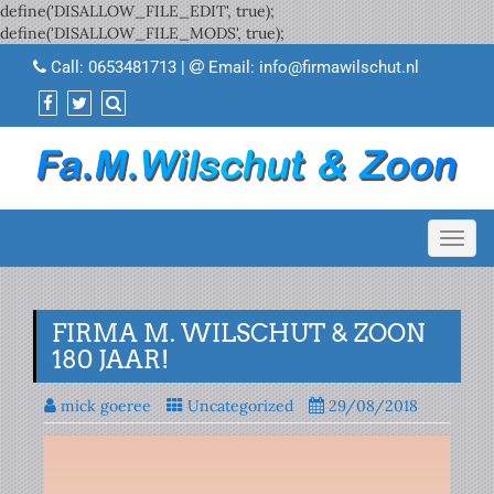
define('DISALLOW_FILE_EDIT', true);
define('DISALLOW_FILE_MODS', true);
Call:
0653481713
|
Email:
info@firmawilschut.nl
Toggl
navig
FIRMA M. WILSCHUT & ZOON
180 JAAR!
mick goeree
Uncategorized
29/08/2018