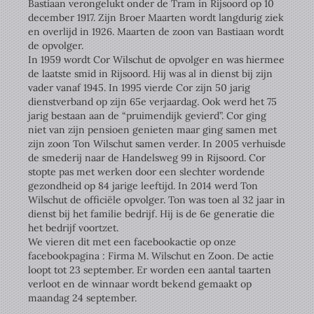
Bastiaan verongelukt onder de Tram in Rijsoord op 10
december 1917. Zijn Broer Maarten wordt langdurig ziek
en overlijd in 1926. Maarten de zoon van Bastiaan wordt
de opvolger.
In 1959 wordt Cor Wilschut de opvolger en was hiermee
de laatste smid in Rijsoord. Hij was al in dienst bij zijn
vader vanaf 1945. In 1995 vierde Cor zijn 50 jarig
dienstverband op zijn 65e verjaardag. Ook werd het 75
jarig bestaan aan de “pruimendijk gevierd”. Cor ging
niet van zijn pensioen genieten maar ging samen met
zijn zoon Ton Wilschut samen verder. In 2005 verhuisde
de smederij naar de Handelsweg 99 in Rijsoord. Cor
stopte pas met werken door een slechter wordende
gezondheid op 84 jarige leeftijd. In 2014 werd Ton
Wilschut de officiële opvolger. Ton was toen al 32 jaar in
dienst bij het familie bedrijf. Hij is de 6e generatie die
het bedrijf voortzet.
We vieren dit met een facebookactie op onze
facebookpagina : Firma M. Wilschut en Zoon. De actie
loopt tot 23 september. Er worden een aantal taarten
verloot en de winnaar wordt bekend gemaakt op
maandag 24 september.