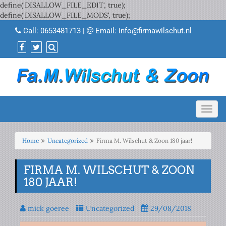
define('DISALLOW_FILE_EDIT', true);
define('DISALLOW_FILE_MODS', true);
Call:
0653481713
|
Email:
info@firmawilschut.nl
Toggl
navig
Home
Uncategorized
Firma M. Wilschut & Zoon 180 jaar!
FIRMA M. WILSCHUT & ZOON
180 JAAR!
mick goeree
Uncategorized
29/08/2018