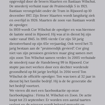
opgevolgd door de broers Maarten en Bastiaan Wilschut.
De smederij verhuist naar de Pruimendijk 5 in 1921.
Bastiaan verongelukt onder de Tram in Rijsoord op 10
december 1917. Zijn Broer Maarten wordt langdurig ziek
en overlijd in 1926. Maarten de zoon van Bastiaan wordt
de opvolger.
In 1959 wordt Cor Wilschut de opvolger en was hiermee
de laatste smid in Rijsoord. Hij was al in dienst bij zijn
vader vanaf 1945. In 1995 vierde Cor zijn 50 jarig
dienstverband op zijn 65e verjaardag. Ook werd het 75
jarig bestaan aan de “pruimendijk gevierd”. Cor ging
niet van zijn pensioen genieten maar ging samen met
zijn zoon Ton Wilschut samen verder. In 2005 verhuisde
de smederij naar de Handelsweg 99 in Rijsoord. Cor
stopte pas met werken door een slechter wordende
gezondheid op 84 jarige leeftijd. In 2014 werd Ton
Wilschut de officiële opvolger. Ton was toen al 32 jaar in
dienst bij het familie bedrijf. Hij is de 6e generatie die
het bedrijf voortzet.
We vieren dit met een facebookactie op onze
facebookpagina : Firma M. Wilschut en Zoon. De actie
loopt tot 23 september. Er worden een aantal taarten
verloot en de winnaar wordt bekend gemaakt op