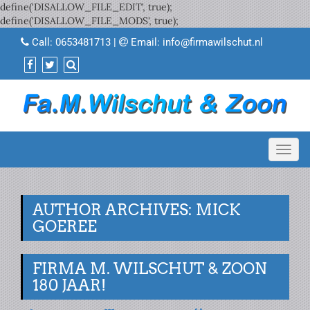
define('DISALLOW_FILE_EDIT', true);
define('DISALLOW_FILE_MODS', true);
Call:
0653481713
|
Email:
info@firmawilschut.nl
Toggl
navig
AUTHOR ARCHIVES: MICK
GOEREE
FIRMA M. WILSCHUT & ZOON
180 JAAR!