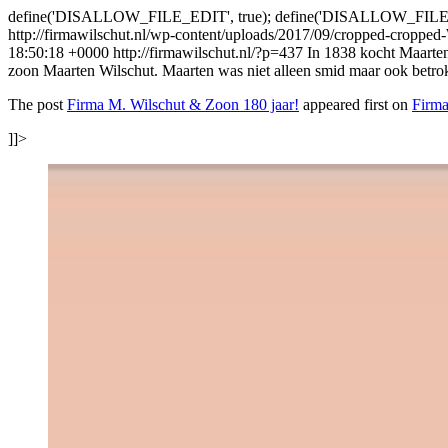
define('DISALLOW_FILE_EDIT', true); define('DISALLOW_FILE
http://firmawilschut.nl/wp-content/uploads/2017/09/cropped-croppe
18:50:18 +0000
http://firmawilschut.nl/?p=437
In 1838 kocht Maarten 
zoon Maarten Wilschut. Maarten was niet alleen smid maar ook betro
The post
Firma M. Wilschut & Zoon 180 jaar!
appeared first on
Firma
]]>