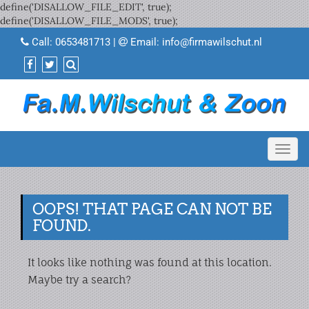
define('DISALLOW_FILE_EDIT', true);
define('DISALLOW_FILE_MODS', true);
Call:
0653481713
|
Email:
info@firmawilschut.nl
Toggl
navig
OOPS! THAT PAGE CAN NOT BE
FOUND.
It looks like nothing was found at this location.
Maybe try a search?