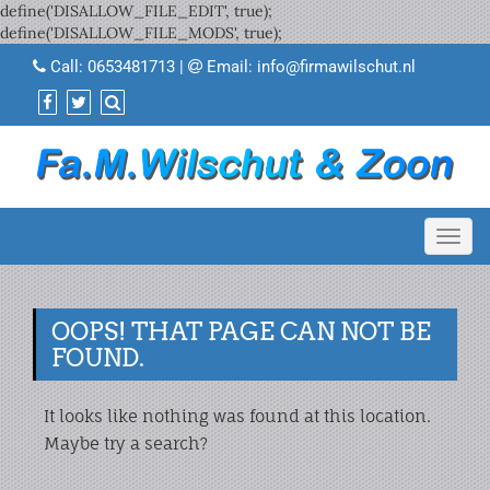
define('DISALLOW_FILE_EDIT', true);
define('DISALLOW_FILE_MODS', true);
Call:
0653481713
|
Email:
info@firmawilschut.nl
Toggl
navig
OOPS! THAT PAGE CAN NOT BE
FOUND.
It looks like nothing was found at this location.
Maybe try a search?