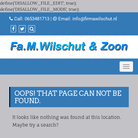
define('DISALLOW_FILE_EDIT', true);
define('DISALLOW_FILE_MODS', true);
Call:
0653481713
|
Email:
info@firmawilschut.nl
Toggl
navig
OOPS! THAT PAGE CAN NOT BE
FOUND.
It looks like nothing was found at this location.
Maybe try a search?