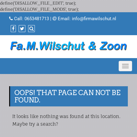
define('DISALLOW_FILE_EDIT', true);
define('DISALLOW_FILE_MODS', true);
Call:
0653481713
|
Email:
info@firmawilschut.nl
Toggl
navig
OOPS! THAT PAGE CAN NOT BE
FOUND.
It looks like nothing was found at this location.
Maybe try a search?