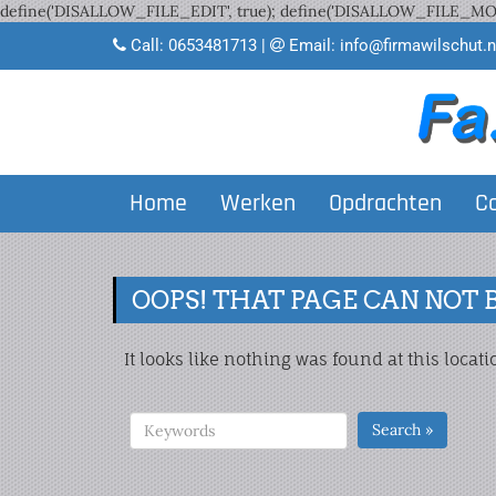
define('DISALLOW_FILE_EDIT', true); define('DISALLOW_FILE_MODS
Call:
0653481713
|
Email:
info@firmawilschut.n
Home
Werken
Opdrachten
C
OOPS! THAT PAGE CAN NOT 
It looks like nothing was found at this locat
Search »