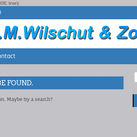
', true);
l
ontact
BE FOUND.
ion. Maybe try a search?