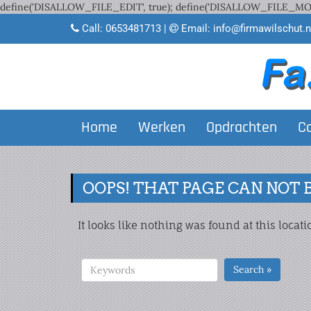
define('DISALLOW_FILE_EDIT', true); define('DISALLOW_FILE_MODS
Call:
0653481713
|
Email:
info@firmawilschut.n
Home
Werken
Opdrachten
C
OOPS! THAT PAGE CAN NOT 
It looks like nothing was found at this locat
Search »