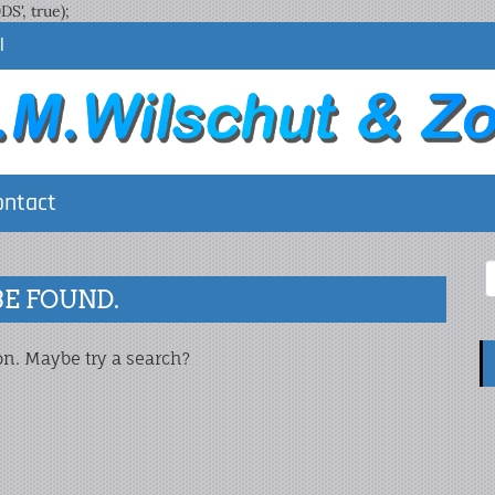
', true);
l
ontact
BE FOUND.
ion. Maybe try a search?