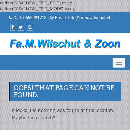
define('DISALLOW_FILE_EDIT', true);
define('DISALLOW_FILE_MODS', true);
Call:
0653481713
|
Email:
info@firmawilschut.nl
Toggl
navig
OOPS! THAT PAGE CAN NOT BE
FOUND.
It looks like nothing was found at this location.
Maybe try a search?